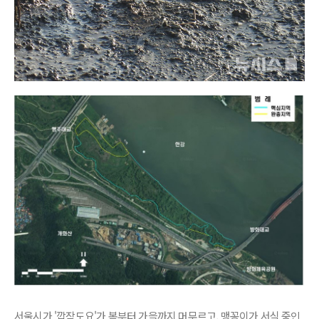
서울시가 '깝작도요'가 봄부터 가을까지 머무르고, 맹꽁이가 서식 중인