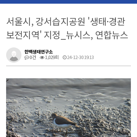
서울시, 강서습지공원 '생태·경관
보전지역' 지정_뉴시스, 연합뉴스
한백생태연구소
0건
1,029회
24-12-30 19:13