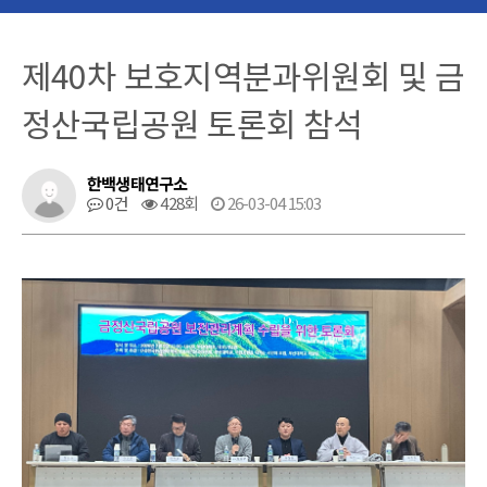
제40차 보호지역분과위원회 및 금
정산국립공원 토론회 참석
한백생태연구소
0건
428회
26-03-04 15:03