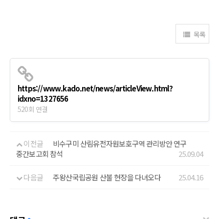
목록
https://www.kado.net/news/articleView.html?
idxno=1327656
520회 연결
이전글
비수구미 산림유전자원보호구역 관리방안 연구
중간보고회 참석
25.09.04
다음글
주왕산국립공원 산불 현장을 다녀오다
25.04.16