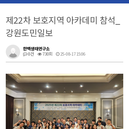
제22차 보호지역 아카데미 참석_
강원도민일보
한백생태연구소
0건
730회
25-08-17 15:06