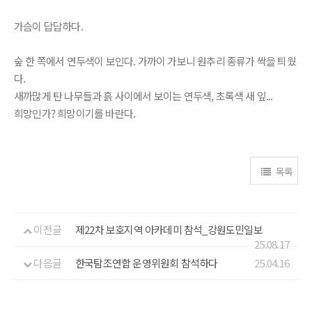
가슴이 답답하다.
숲 한 쪽에서 연두색이 보인다. 가까이 가보니 원추리 종류가 싹을 틔웠
다.
새까많게 탄 나무들과 흙 사이에서 보이는 연두색, 초록색 새 잎...
희망인가? 희망이기를 바란다.
목록
이전글
제22차 보호지역 아카데미 참석_강원도민일보
25.08.17
다음글
한국탐조연합 운영위원회 참석하다
25.04.16