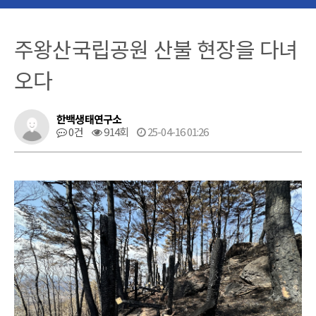
주왕산국립공원 산불 현장을 다녀
오다
한백생태연구소
0건
914회
25-04-16 01:26