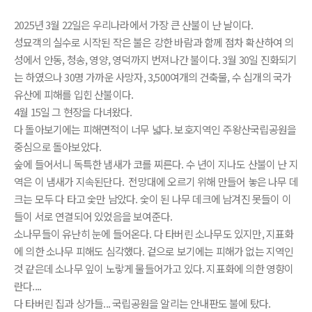
2025년 3월 22일은 우리나라에서 가장 큰 산불이 난 날이다.
성묘객의 실수로 시작된 작은 불은 강한 바람과 함께 점차 확산하여 의
성에서 안동, 청송, 영양, 영덕까지 번져나간 불이다. 3월 30일 진화되기
는 하였으나 30명 가까운 사망자, 3,500여개의 건축물, 수 십개의 국가
유산에 피해를 입힌 산불이다.
4월 15일 그 현장을 다녀왔다.
다 돌아보기에는 피해면적이 너무 넓다. 보호지역인 주왕산국립공원을
중심으로 돌아보았다.
숲에 들어서니 독특한 냄새가 코를 찌른다. 수 년이 지나도 산불이 난 지
역은 이 냄새가 지속된단다. 전망대에 오르기 위해 만들어 놓은 나무 데
크는 모두 다 타고 숯만 남았다. 숯이 된 나무 데크에 남겨진 못들이 이
들이 서로 연결되어 있었음을 보여준다.
소나무들이 유난히 눈에 들어온다. 다 타버린 소나무도 있지만, 지표화
에 의한 소나무 피해도 심각했다. 겉으로 보기에는 피해가 없는 지역인
것 같은데 소나무 잎이 노랗게 물들어가고 있다. 지표화에 의한 영향이
란다....
다 타버린 집과 상가들... 국립공원을 알리는 안내판도 불에 탔다.